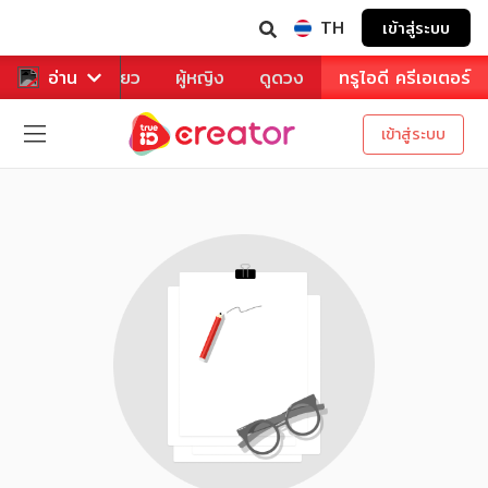
TH
เข้าสู่ระบบ
าหาร
อ่าน
ท่องเที่ยว
ผู้หญิง
ดูดวง
ทรูไอดี ครีเอเตอร์
เข้าสู่ระบบ