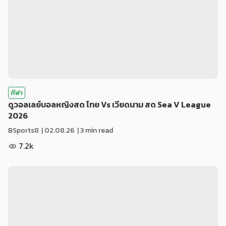
กีฬา
ดูวอลเลย์บอลหญิงสด ไทย Vs เวียดนาม สด Sea V League
2026
BSports8
|
02.08.26
| 3 min read
7.2k