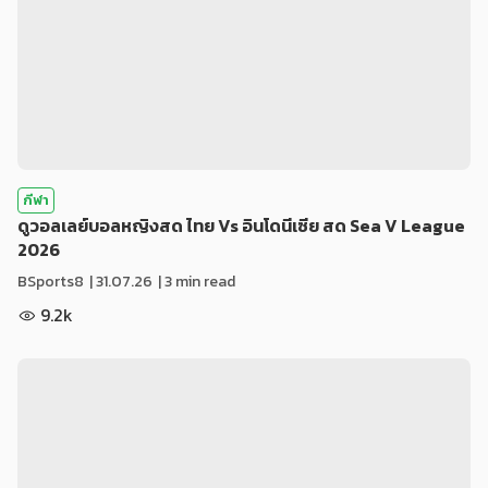
กีฬา
ดูวอลเลย์บอลหญิงสด ไทย Vs อินโดนีเซีย สด Sea V League
2026
BSports8
|
31.07.26
| 3 min read
9.2k