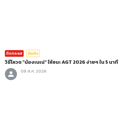
ติดกระแส
บันเทิง
วิธีโหวต "น้องเนเน่" ให้ชนะ AGT 2026 ง่ายๆ ใน 5 นาที
08 ส.ค. 2026