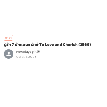
ดารา
รู้จัก 7 นักแสดง รักษ์ To Love and Cherish (2569)
nowadays girl☀︎︎
08 ส.ค. 2026