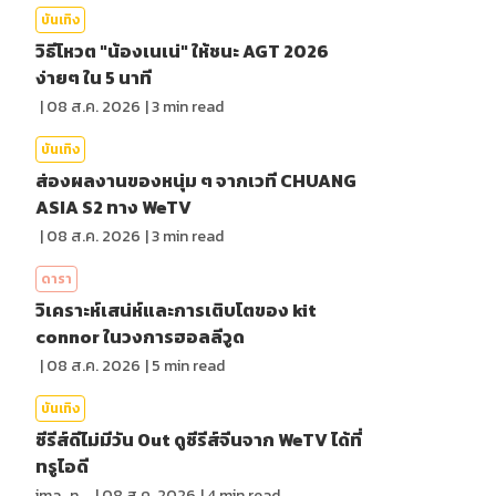
บันเทิง
วิธีโหวต "น้องเนเน่" ให้ชนะ AGT 2026
ง่ายๆ ใน 5 นาที
|
08 ส.ค. 2026
|
3
min read
บันเทิง
ส่องผลงานของหนุ่ม ๆ จากเวที CHUANG
ASIA S2 ทาง WeTV
|
08 ส.ค. 2026
|
3
min read
ดารา
วิเคราะห์เสน่ห์และการเติบโตของ kit
connor ในวงการฮอลลีวูด
|
08 ส.ค. 2026
|
5
min read
บันเทิง
ซีรีส์ดีไม่มีวัน Out ดูซีรีส์จีนจาก WeTV ได้ที่
ทรูไอดี
ima_nan
|
08 ส.ค. 2026
|
4
min read