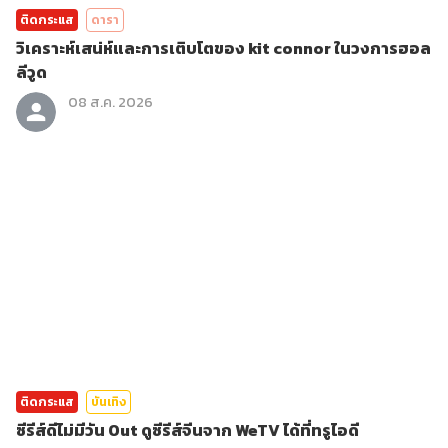
ติดกระแส
ดารา
วิเคราะห์เสน่ห์และการเติบโตของ kit connor ในวงการฮอล
ลีวูด
08 ส.ค. 2026
ติดกระแส
บันเทิง
ซีรีส์ดีไม่มีวัน Out ดูซีรีส์จีนจาก WeTV ได้ที่ทรูไอดี