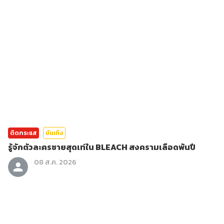
ติดกระแส
บันเทิง
รู้จักตัวละครชายสุดเท่ใน BLEACH สงครามเลือดพันปี
08 ส.ค. 2026