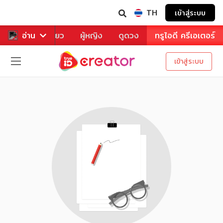
TH
เข้าสู่ระบบ
าหาร
อ่าน
ท่องเที่ยว
ผู้หญิง
ดูดวง
ทรูไอดี ครีเอเตอร์
เข้าสู่ระบบ