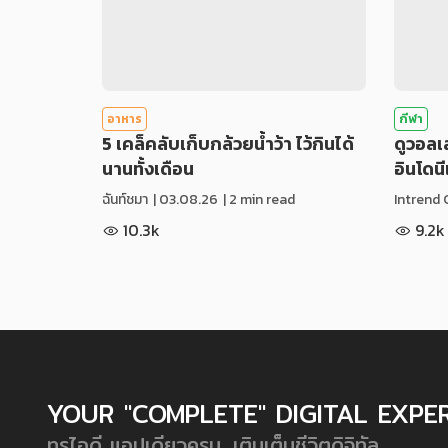
อาหาร
กีฬา
5 เคล็คลับเก็บกล้วยน้ำว้า ไว้กินได้
ดูวอล
นานทั้งเดือน
อินโดน
ฉันท์ชมา
|
03.08.26
| 2 min read
Intrend 
10.3k
9.2k
YOUR "COMPLETE" DIGITAL EXPE
ทรูไอดี แอปเดียวครบ...เติมเต็มชีวิตดิจิทัล