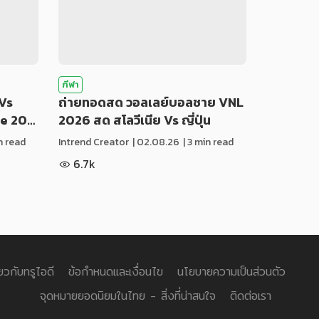
กีฬา
Vs
ถ่ายทอดสด วอลเลย์บอลชาย VNL
ue 20…
2026 สด สโลวีเนีย Vs ญี่ปุ่น
in read
Intrend Creator
|
02.08.26
| 3 min read
6.7k
่ยวกับทรูไอดี
ข้อกำหนดและเงื่อนไข
นโยบายความเป็นส่วนตัว
จุดหมายยอดนิยมในไทย - สิ่งที่น่าสนใจ
ติดต่อเรา