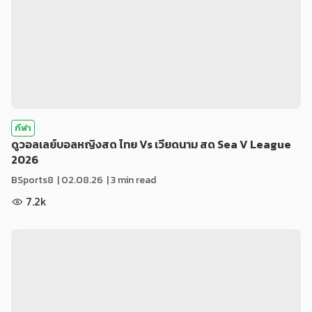
กีฬา
ดูวอลเลย์บอลหญิงสด ไทย Vs เวียดนาม สด Sea V League
2026
BSports8
|
02.08.26
| 3 min read
7.2k