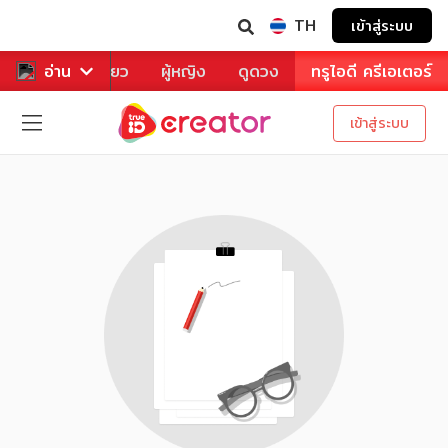
TH
เข้าสู่ระบบ
าหาร
อ่าน
ท่องเที่ยว
ผู้หญิง
ดูดวง
ทรูไอดี ครีเอเตอร์
เข้าสู่ระบบ