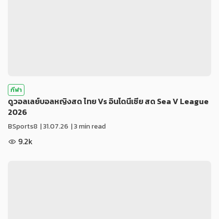
กีฬา
ดูวอลเลย์บอลหญิงสด ไทย Vs อินโดนีเซีย สด Sea V League
2026
BSports8
|
31.07.26
| 3 min read
9.2k