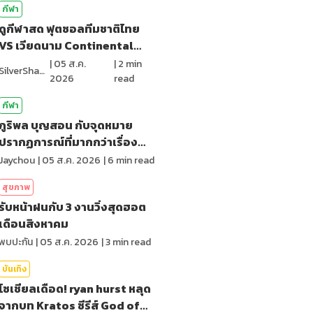
กีฬา
ดูกีฬาสด ฟุตซอลทีมชาติไทย
VS เวียดนาม Continental
Futsal2026
|
05 ส.ค.
|
2
min
SilverShark
2026
read
กีฬา
ภูริพล บุญสอน กับจุดหมาย
ปรากฏการณ์ที่มากกว่าเรื่อง
ของสถิติ
Jaychou
|
05 ส.ค. 2026
|
6
min read
สุขภาพ
รับหน้าฝนกับ 3 งานวิ่งสุดฮอต
เดือนสิงหาคม
พบปะกัน
|
05 ส.ค. 2026
|
3
min read
บันเทิง
โซเชียลเดือด! ryan hurst หลุด
จากบท Kratos ซีรีส์ God of