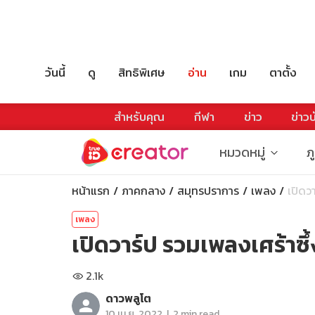
วันนี้
ดู
สิทธิพิเศษ
อ่าน
เกม
ตาตั้ง
สำหรับคุณ
กีฬา
ข่าว
ข่าวบ
หมวดหมู่
ภ
หน้าแรก
ภาคกลาง
สมุทรปราการ
เพลง
เปิดว
เพลง
เปิดวาร์ป รวมเพลงเศร้าซึ้ง
2.1k
ดาวพลูโต
|
10 เม.ย. 2022
2 min read