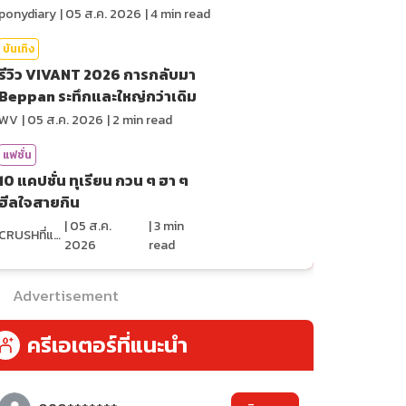
War
ponydiary
|
05 ส.ค. 2026
|
4
min read
บันเทิง
รีวิว VIVANT 2026 การกลับมา
Beppan ระทึกและใหญ่กว่าเดิม
WV
|
05 ส.ค. 2026
|
2
min read
แฟชั่น
10 แคปชั่น ทุเรียน กวน ๆ ฮา ๆ
ฮีลใจสายกิน
|
05 ส.ค.
|
3
min
CRUSHที่แปลว่าแอบชอบ
2026
read
Advertisement
ครีเอเตอร์ที่แนะนำ