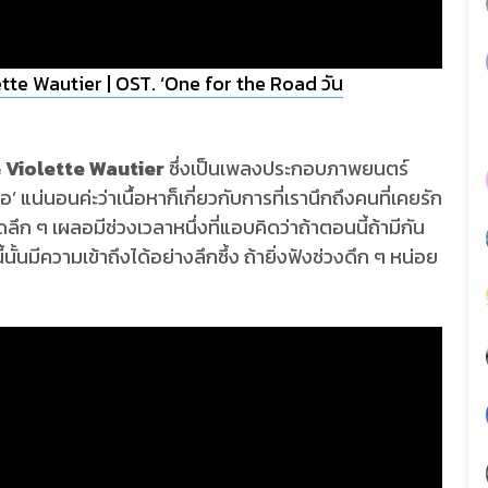
te Wautier | OST. ‘One for the Road วัน
 Violette Wautier
ซึ่งเป็นเพลงประกอบภาพยนตร์
 แน่นอนค่ะว่าเนื้อหาก็เกี่ยวกับการที่เรานึกถึงคนที่เคยรัก
ดลึก ๆ เผลอมีช่วงเวลาหนึ่งที่แอบคิดว่าถ้าตอนนี้ถ้ามีกัน
ั้นมีความเข้าถึงได้อย่างลึกซึ้ง ถ้ายิ่งฟังช่วงดึก ๆ หน่อย