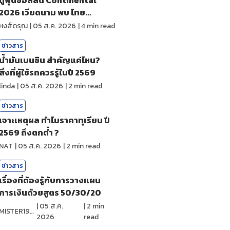
2026 เวียดนาม พบ ไทย
ถ่ายทอดสดกีฬา
หงส์ดรุณ
|
05 ส.ค. 2026
|
4
min read
ข่าวสาร
น้ำมันเบนซิน สำคัญแค่ไหน?
สิ่งที่ผู้ใช้รถควรรู้ในปี 2569
linda
|
05 ส.ค. 2026
|
2
min read
ข่าวสาร
เจาะเหตุผล ทำไมราคาทุเรียน ปี
2569 ถึงตกต่ำ ?
NAT
|
05 ส.ค. 2026
|
2
min read
ข่าวสาร
เรื่องที่ต้องรู้กับการวางแผน
การเงินด้วยสูตร 50/30/20
|
05 ส.ค.
|
2
min
MISTER1997
2026
read