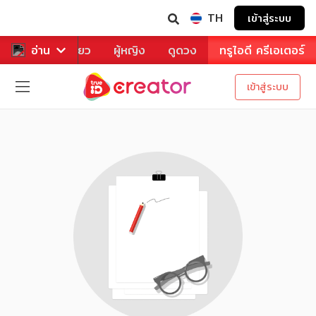
TH
เข้าสู่ระบบ
าหาร
อ่าน
ท่องเที่ยว
ผู้หญิง
ดูดวง
ทรูไอดี ครีเอเตอร์
เข้าสู่ระบบ