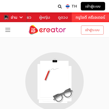
TH
เข้าสู่ระบบ
าหาร
อ่าน
ท่องเที่ยว
ผู้หญิง
ดูดวง
ทรูไอดี ครีเอเตอร์
เข้าสู่ระบบ