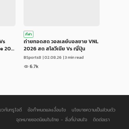
กีฬา
Vs
ถ่ายทอดสด วอลเลย์บอลชาย VNL
ue 20…
2026 สด สโลวีเนีย Vs ญี่ปุ่น
BSports8
|
02.08.26
| 3 min read
6.7k
่ยวกับทรูไอดี
ข้อกำหนดและเงื่อนไข
นโยบายความเป็นส่วนตัว
จุดหมายยอดนิยมในไทย - สิ่งที่น่าสนใจ
ติดต่อเรา