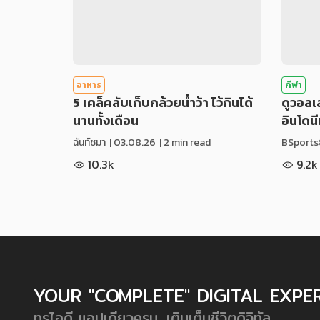
อาหาร
กีฬา
5 เคล็คลับเก็บกล้วยน้ำว้า ไว้กินได้
ดูวอล
นานทั้งเดือน
อินโดน
ฉันท์ชมา
|
03.08.26
| 2 min read
BSports
10.3k
9.2k
YOUR "COMPLETE" DIGITAL EXPE
ทรูไอดี แอปเดียวครบ...เติมเต็มชีวิตดิจิทัล