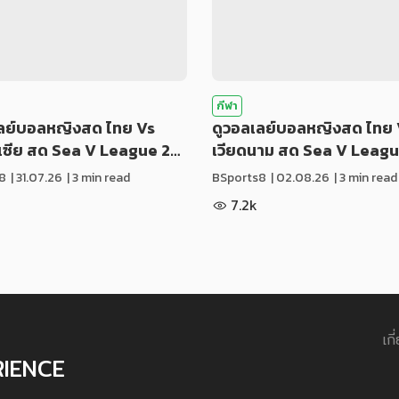
กีฬา
เลย์บอลหญิงสด ไทย Vs
ดูวอลเลย์บอลหญิงสด ไทย 
ีเซีย สด Sea V League 2…
เวียดนาม สด Sea V Leag
8
|
31.07.26
| 3 min read
BSports8
|
02.08.26
| 3 min read
7.2k
เกี
RIENCE