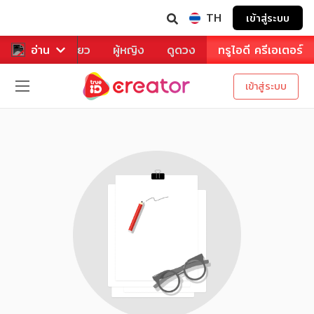
TH
เข้าสู่ระบบ
าหาร
อ่าน
ท่องเที่ยว
ผู้หญิง
ดูดวง
ทรูไอดี ครีเอเตอร์
เข้าสู่ระบบ