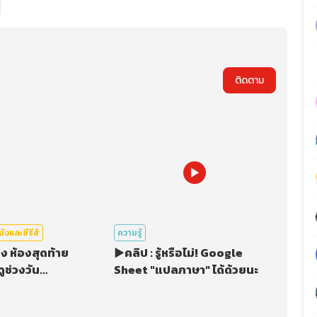
ติดตาม
นังและซีรีส์
ความรู้
รื่อง ห้องสุดท้าย
▶️คลิป : รู้หรือไม่! Google
ูช่วงวัน
Sheet "แปลภาษา" ได้ด้วยนะ
n