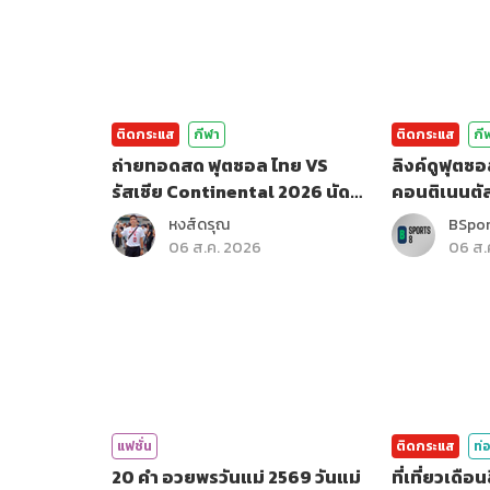
ติดกระแส
กีฬา
ติดกระแส
กี
ถ่ายทอดสด ฟุตซอล ไทย VS
ลิงค์ดูฟุตซอ
รัสเซีย Continental 2026 นัด
คอนติเนนตั
สุดท้าย
หงส์ดรุณ
BSpo
06 ส.ค. 2026
06 ส.
แฟชั่น
ติดกระแส
ท่อ
20 คำ อวยพรวันแม่ 2569 วันแม่
ที่เที่ยวเดื