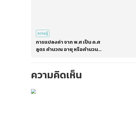
ความรู้
การแปลงค่า จาก พ.ศ เป็น ค.ศ
ลูตร คำนวณ อายุ หรือคำนวน
ระยะเวลา ใน Excel
ความคิดเห็น
กรุณาเข้าสู่ร