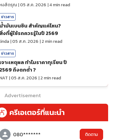
ถ่ายทอดสดกีฬา
หงส์ดรุณ
|
05 ส.ค. 2026
|
4
min read
ข่าวสาร
น้ำมันเบนซิน สำคัญแค่ไหน?
สิ่งที่ผู้ใช้รถควรรู้ในปี 2569
linda
|
05 ส.ค. 2026
|
2
min read
ข่าวสาร
เจาะเหตุผล ทำไมราคาทุเรียน ปี
2569 ถึงตกต่ำ ?
NAT
|
05 ส.ค. 2026
|
2
min read
Advertisement
ครีเอเตอร์ที่แนะนำ
080*******
ติดตาม