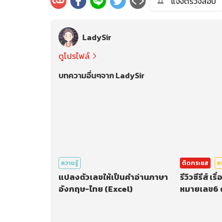
แจ้งตรวจสอบ
LadySir
ดูโปรไฟล์
บทความอื่นๆจาก LadySir
ความรู้
ติดกระแส
ห
แปลงตัวเลขให้เป็นคำอ่านภาษา
รีวิวซีรีส์ เ
อังกฤษ-ไทย (Excel)
หมายเลข6 ด
Hallowee