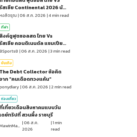
รัสเซีย Continental 2026 นัด
สุดท้าย
หงส์ดรุณ
|
06 ส.ค. 2026
|
4
min read
กีฬา
ลิงค์ดูฟุตซอลสด ไทย Vs
รัสเซีย คอนติเนนตัล แชมเปียน
ชิพ 2026
BSports8
|
06 ส.ค. 2026
|
3
min read
บันเทิง
The Debt Collector ข้อคิด
จาก "คนเดือดทวงแค้น"
ponydiary
|
06 ส.ค. 2026
|
2
min read
ท่องเที่ยว
ที่เที่ยวเดือนสิงหาคมแบบวัน
เดย์ทริปที่ สวนผึ้ง ราชบุรี
|
06 ส.ค.
|
1
min
MawinMatravel
2026
read