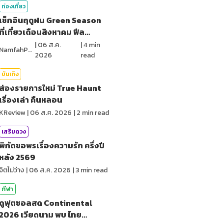
ท่องเที่ยว
เช็กอินฤดูฝน Green Season
ที่เที่ยวเดือนสิงหาคม ฟีล
ธรรมชาติ
|
06 ส.ค.
|
4
min
NamfahPhupha
2026
read
บันเทิง
ส่องรายการใหม่ True Haunt
เรื่องเล่า คืนหลอน
KReview
|
06 ส.ค. 2026
|
2
min read
เสริมดวง
พิกัดขอพรเรื่องความรัก ครึ่งปี
หลัง 2569
จิตไม่ว่าง
|
06 ส.ค. 2026
|
3
min read
กีฬา
ดูฟุตซอลสด Continental
2026 เวียดนาม พบ ไทย