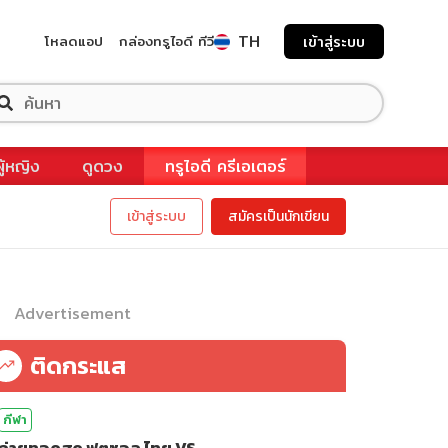
TH
โหลดแอป
กล่องทรูไอดี ทีวี
เข้าสู่ระบบ
ผู้หญิง
ดูดวง
ทรูไอดี ครีเอเตอร์
เข้าสู่ระบบ
สมัครเป็นนักเขียน
Advertisement
ติดกระแส
กีฬา
ถ่ายทอดสด ฟุตซอล ไทย VS