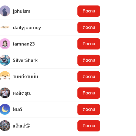
jphuism
ติดตาม
dailyjourney
ติดตาม
iamnan23
ติดตาม
SilverShark
ติดตาม
วันหนึ่งวันนั้น
ติดตาม
หงส์ดรุณ
ติดตาม
ฝันดี
ติดตาม
แอ๊ะแอ๋🤪
ติดตาม