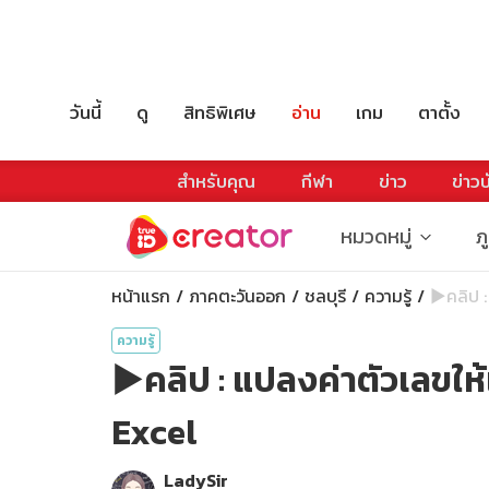
วันนี้
ดู
สิทธิพิเศษ
อ่าน
เกม
ตาตั้ง
สำหรับคุณ
กีฬา
ข่าว
ข่าวบ
หมวดหมู่
ภ
หน้าแรก
ภาคตะวันออก
ชลบุรี
ความรู้
▶️คลิป :
ความรู้
▶️คลิป : แปลงค่าตัวเลขใ
Excel
LadySir