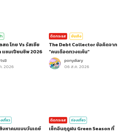
ฬา
ติดกระแส
บันเทิง
ลสด ไทย Vs รัสเซีย
The Debt Collector ข้อคิดจาก
ล แชมเปียนชิพ 2026
"คนเดือดทวงแค้น"
rts8
ponydiary
ค. 2026
06 ส.ค. 2026
งเที่ยว
ติดกระแส
ท่องเที่ยว
อนสิงหาคมแบบวันเดย์
เช็กอินฤดูฝน Green Season ที่