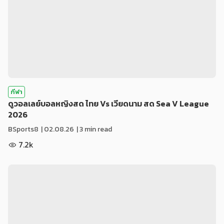
กีฬา
ดูวอลเลย์บอลหญิงสด ไทย Vs เวียดนาม สด Sea V League
2026
BSports8
|
02.08.26
| 3 min read
7.2k