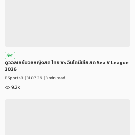
กีฬา
ดูวอลเลย์บอลหญิงสด ไทย Vs อินโดนีเซีย สด Sea V League
2026
BSports8
|
31.07.26
| 3 min read
9.2k