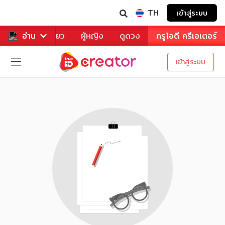
TH
เข้าสู่ระบบ
าหาร
อ่าน
ท่องเที่ยว
ผู้หญิง
ดูดวง
ทรูไอดี ครีเอเตอร์
เข้าสู่ระบบ