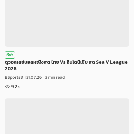
กีฬา
ดูวอลเลย์บอลหญิงสด ไทย Vs อินโดนีเซีย สด Sea V League
2026
BSports8
|
31.07.26
| 3 min read
9.2k