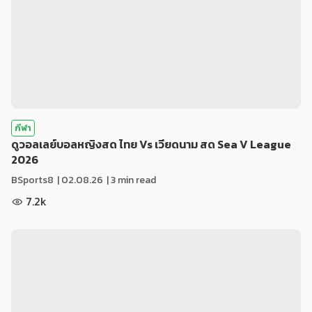
กีฬา
ดูวอลเลย์บอลหญิงสด ไทย Vs เวียดนาม สด Sea V League
2026
BSports8
|
02.08.26
| 3 min read
7.2k