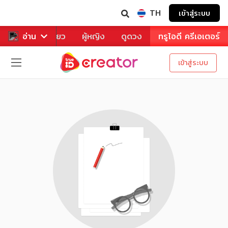
TH
เข้าสู่ระบบ
าหาร
อ่าน
ท่องเที่ยว
ผู้หญิง
ดูดวง
ทรูไอดี ครีเอเตอร์
เข้าสู่ระบบ