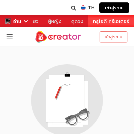
TH
เข้าสู่ระบบ
าหาร
อ่าน
ท่องเที่ยว
ผู้หญิง
ดูดวง
ทรูไอดี ครีเอเตอร์
เข้าสู่ระบบ