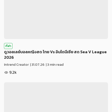
กีฬา
ดูวอลเลย์บอลหญิงสด ไทย Vs อินโดนีเซีย สด Sea V League
2026
Intrend Creator
|
31.07.26
| 3 min read
9.2k