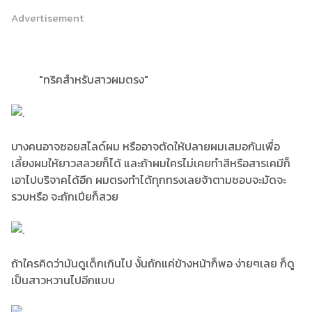
Advertisement
"ทริคสำหรับสาวผมตรง"
บางคนอาจซอยสไลด์ผม หรืออาจตัดให้ปลายผมเสมอกันเพื่อ
เลี้ยงผมให้ยาวสลวยก็ได้ และถ้าผมใครไม่เคยทำสีหรือสารเคมีก็
เอาไปบริจาคได้อีก ผมตรงทำได้ทุกทรงเลยจ้าตามชอบจะมัดจะ
รวบหรือ จะถักเปียก็สวย
ถ้าใครคิดว่ามันดูเด็กเกินไป งั้นถักแค่ข้างหน้าก็พอ ง่ายๆเลย ก็ดู
เป็นสาวหวานไปอีกแบบ