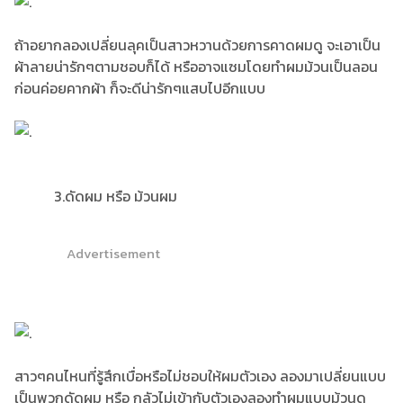
ถ้าอยากลองเปลี่ยนลุคเป็นสาวหวานด้วยการคาดผมดู จะเอาเป็น
ผ้าลายน่ารักๆตามชอบก็ได้ หรืออาจแซมโดยทำผมม้วนเป็นลอน
ก่อนค่อยคากผ้า ก็จะดีน่ารักๆแสบไปอีกแบบ
3.ดัดผม หรือ ม้วนผม
Advertisement
สาวๆคนไหนที่รู้สึกเบื่อหรือไม่ชอบให้ผมตัวเอง ลองมาเปลี่ยนแบบ
เป็นพวกดัดผม หรือ กลัวไม่เข้ากับตัวเองลองทำผมแบบม้วนดู