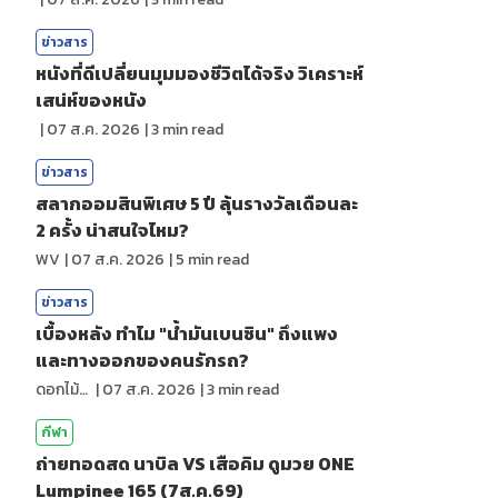
ข่าวสาร
หนังที่ดีเปลี่ยนมุมมองชีวิตได้จริง วิเคราะห์
เสน่ห์ของหนัง
|
07 ส.ค. 2026
|
3
min read
ข่าวสาร
สลากออมสินพิเศษ 5 ปี ลุ้นรางวัลเดือนละ
2 ครั้ง น่าสนใจไหม?
WV
|
07 ส.ค. 2026
|
5
min read
ข่าวสาร
เบื้องหลัง ทำไม "น้ำมันเบนซิน" ถึงแพง
และทางออกของคนรักรถ?
ดอกไม้กับสายน้ำ
|
07 ส.ค. 2026
|
3
min read
กีฬา
ถ่ายทอดสด นาบิล VS เสือคิม ดูมวย ONE
Lumpinee 165 (7ส.ค.69)