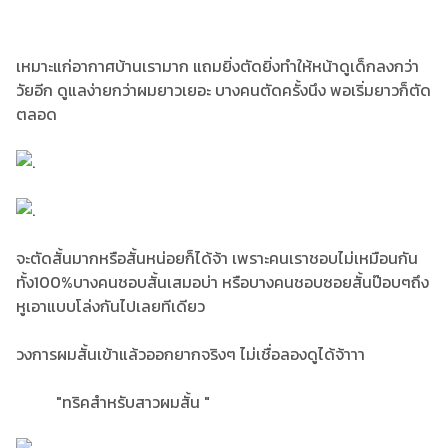
เหมาะแก่อากาศบ้านเรามาก แถมยิ่งตัดยิ่งทำให้หน้าดูเด็กลงกว่า
วัยอีก ดูแลง่ายกว่าผมยาวเยอะ บางคนตัดครั้งนึง พอเริ่มยาวก็ตัด
ตลอด
จะตัดสั้นมากหรือสั้นหน่อยก็ได้จ้า เพราะคนเราชอบไม่เหมือนกัน
ทั้ง100%บางคนชอบสั้นเสมอบ่า หรือบางคนชอบซอยสั้นป๊อบๆถึง
หูเอาแบบโล่งกันไปเลยทีเดียว
วงการผมสั้นเข้าแล้วออกยากจริงๆ ไม่เชื่อลองดูได้จ้าาา
"ทริคสำหรับสาวผมสั้น "