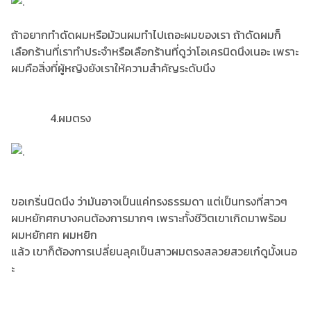
ถ้าอยากทำดัดผมหรือม้วนผมทำไปเถอะผมของเรา ถ้าดัดผมก็
เลือกร้านที่เราทำประจำหรือเลือกร้านที่ดูว่าโอเครนิดนึงเนอะ เพราะ
ผมคือสิ่งที่ผู้หญิงยังเราให้ความสำคัญระดับนึง
4.ผมตรง
ขอเกริ่นนิดนึง ว่ามันอาจเป็นแค่ทรงธรรมดา แต่เป็นทรงที่สาวๆ
ผมหยักศกบางคนต้องการมากๆ เพราะทั้งชีวิตเขาเกิดมาพร้อม
ผมหยักศก ผมหยิก
แล้ว เขาก็ต้องการเปลี่ยนลุคเป็นสาวผมตรงสลวยสวยเก๋ดูมั้งเนอ
ะ