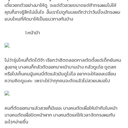
เดี๋ยวยกตัวอย่างมาให้ดู จะแต่ตัวสวยขนาดแต่ถ้าทรงผมไม่ให้
คุณก็อาจรู้สึกไม่มั่นใจ งั้นเราไปดูกันเลยดีกว่าว่าวันนี้จะมีทรงผม
แบบไหนที่คัดมาให้เป็นแนวทางกันบ้าง
1.หน้าม้า
ไม่ว่ารุ่นไหนก็ตัดได้จ้า เรียกว่าฮิตตลอดกาลตัดตั้งแต่เด็กยันคน
สูงอายุ บางคนก็กลัวตัดออกมาหน้าบานบ้าง กลัวดูเด๋อ ดูตลก
หรือไปเห็นคนนู้นคนนี่ตัดแล้วมันดูไม่โอ อยากจะให้ลองเปลี่ยน
ความคิดดูนะคะ เพราะใช่ว่าทุกคนจะตัดแล้วไม่สวยเสมอไป
คนที่ตัดออกมาแล้วสวยก็มีเยอะ บางคนตัดเผื่อให้เข้ากับใบหน้า
บางคนตัดเผื่อปิดหน้าผาก บางคนตัดแค่ให้เวลาจัดทรงผมกับ
อะไรๆง่ายขึ้น