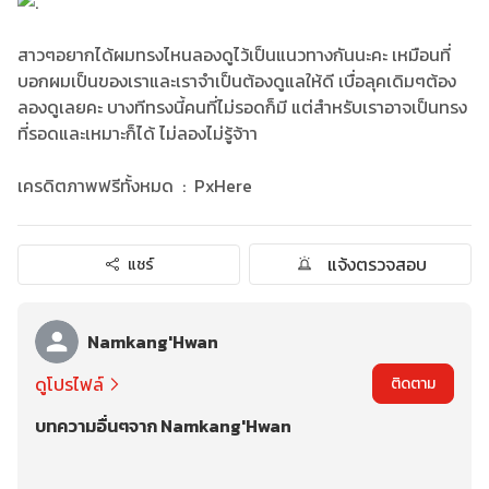
สาวๆอยากได้ผมทรงไหนลองดูไว้เป็นแนวทางกันนะคะ เหมือนที่
บอกผมเป็นของเราและเราจำเป็นต้องดูแลให้ดี เบื่อลุคเดิมๆต้อง
ลองดูเลยคะ บางทีทรงนี้คนที่ไม่รอดก็มี แต่สำหรับเราอาจเป็นทรง
ที่รอดและเหมาะก็ได้ ไม่ลองไม่รู้จ้าา
เครดิตภาพฟรีทั้งหมด : PxHere
แจ้งตรวจสอบ
แชร์
Namkang'Hwan
ดูโปรไฟล์
ติดตาม
บทความอื่นๆจาก Namkang'Hwan