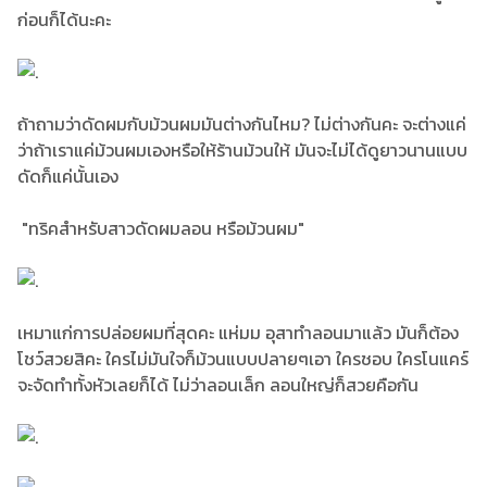
ก่อนก็ได้นะคะ
ถ้าถามว่าดัดผมกับม้วนผมมันต่างกันไหม? ไม่ต่างกันคะ จะต่างแค่
ว่าถ้าเราแค่ม้วนผมเองหรือให้ร้านม้วนให้ มันจะไม่ได้ดูยาวนานแบบ
ดัดก็แค่นั้นเอง
"ทริคสำหรับสาวดัดผมลอน หรือม้วนผม"
เหมาแก่การปล่อยผมที่สุดคะ แห่มม อุสาทำลอนมาแล้ว มันก็ต้อง
โชว์สวยสิคะ ใครไม่มันใจก็ม้วนแบบปลายๆเอา ใครชอบ ใครโนแคร์
จะจัดทำทั้งหัวเลยก็ได้ ไม่ว่าลอนเล็ก ลอนใหญ่ก็สวยคือกัน