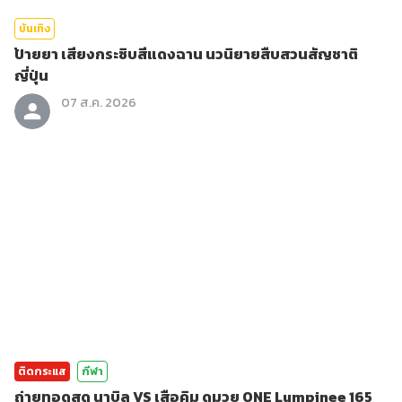
บันเทิง
ป้ายยา เสียงกระซิบสีแดงฉาน นวนิยายสืบสวนสัญชาติ
ญี่ปุ่น
07 ส.ค. 2026
ติดกระแส
กีฬา
ถ่ายทอดสด นาบิล VS เสือคิม ดูมวย ONE Lumpinee 165