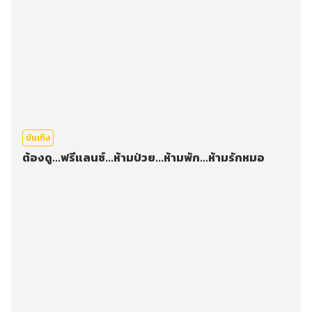
บันเทิง
ต้องดู...ฟรีแลนซ์...ห้ามป่วย...ห้ามพัก...ห้ามรักหมอ