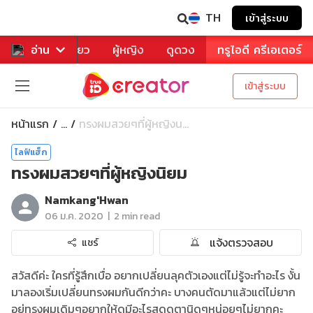
TH
เข้าสู่ระบบ
าหาร
อ่าน
ท่องเที่ยว
ผู้หญิง
ดูดวง
ทรูไอดี ครีเอเตอร์
เข้าสู่ระบบ
หน้าแรก
ทรงผมสวยๆที่ผู้หญิงน...
...
ไลฟ์แฮ็ก
ทรงผมสวยๆที่ผู้หญิงนิยม
Namkang'Hwan
|
06 ม.ค. 2020
2 min read
แจ้งตรวจสอบ
แชร์
สวัสดีค่ะ ใครที่รู้สึกเบื่อ อยากเปลี่ยนลุคตัวเองแต่ไม่รู้จะทำอะไร งั้น
มาลองเริ่มเปลี่ยนทรงผมกันดีกว่าคะ บางคนตัดมาแล้วแต่ไม่ยาก
อยู่ทรงผมเดิมๆอยากให้ดูมีอะไรสดุดตานิดๆหน่อยๆไม่ยากคะ