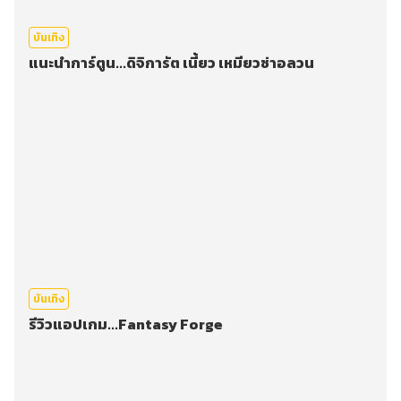
บันเทิง
แนะนำการ์ตูน...ดิจิการัต เนี้ยว เหมียวซ่าอลวน
บันเทิง
รีวิวแอปเกม...Fantasy Forge