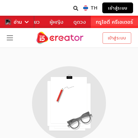
TH
เข้าสู่ระบบ
าหาร
อ่าน
ท่องเที่ยว
ผู้หญิง
ดูดวง
ทรูไอดี ครีเอเตอร์
เข้าสู่ระบบ