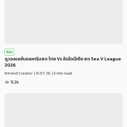
กีฬา
ดูวอลเลย์บอลหญิงสด ไทย Vs อินโดนีเซีย สด Sea V League
2026
Intrend Creator
|
31.07.26
| 3 min read
9.2k