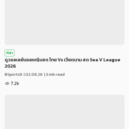
กีฬา
ดูวอลเลย์บอลหญิงสด ไทย Vs เวียดนาม สด Sea V League
2026
BSports8
|
02.08.26
| 3 min read
7.2k