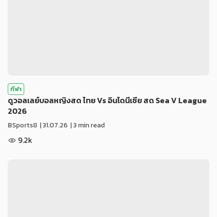
กีฬา
ดูวอลเลย์บอลหญิงสด ไทย Vs อินโดนีเซีย สด Sea V League
2026
BSports8
|
31.07.26
| 3 min read
9.2k