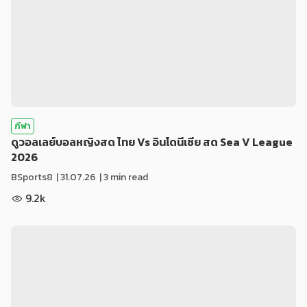
กีฬา
ดูวอลเลย์บอลหญิงสด ไทย Vs อินโดนีเซีย สด Sea V League
2026
BSports8
|
31.07.26
| 3 min read
9.2k