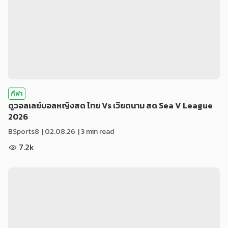
กีฬา
ดูวอลเลย์บอลหญิงสด ไทย Vs เวียดนาม สด Sea V League
2026
BSports8
|
02.08.26
| 3 min read
7.2k