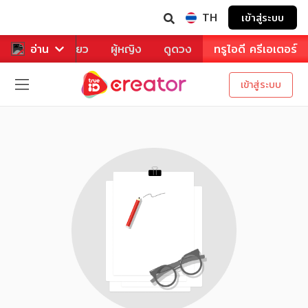
TH
เข้าสู่ระบบ
าหาร
อ่าน
ท่องเที่ยว
ผู้หญิง
ดูดวง
ทรูไอดี ครีเอเตอร์
เข้าสู่ระบบ