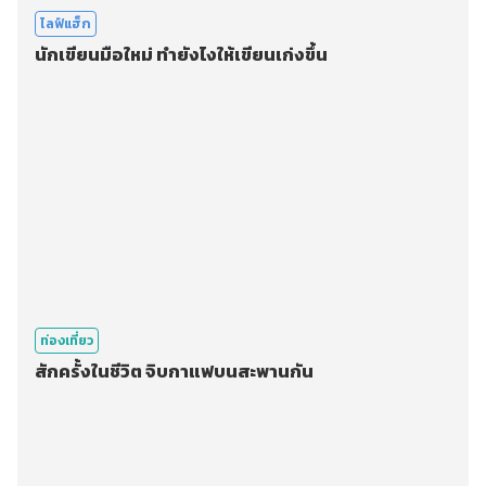
ไลฟ์แฮ็ก
นักเขียนมือใหม่ ทำยังไงให้เขียนเก่งขึ้น
ท่องเที่ยว
สักครั้งในชีวิต จิบกาแฟบนสะพานกัน