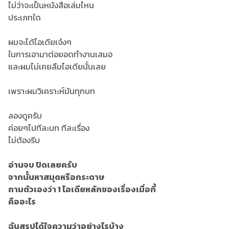
ไม่ว่าจะเป็นหนังสือเล่มไหน
ประเภทใด
ผมจะได้ไอเดียเจ๋งๆ
ในการเอามาต่อยอดทำงานเสมอ
และผมไม่เคยลืมไอเดียนั้นเลย
เพราะผมวิเคราะห์มันทุกบท
ลองดูครับ
ค่อยๆไปทีละบท ทีละเรื่อง
ไม่ต้องรีบ
อ่านจบ ปิดเลยครับ
จากนั้นหาสมุดหรือกระดาษ
ถามตัวเองว่า 1 ไอเดียหลักของเรื่องเมื่อกี้
คืออะไร
ฉันสรุปได้ใจความว่าอย่างไรบ้าง