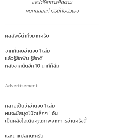
และได้ฝึกการคิดตาม
ผมทดลองทำวิธีนี้กับตัวเอง
ผลลัพธ์น่าทึ่งมากครับ
จากที่เคยอ่านจบ 1 เล่ม
แล้วรู้สึกฟิน รู้สึกดี
หลังจากนั้นอีก 10 นาทีก็ลืม
Advertisement
กลายเป็นว่าอ่านจบ 1 เล่ม
ผมจะมีสมุดโน๊ตเล็กๆ 1 อัน
เป็นคลังไอเดียคุณภาพจากการอ่านครั้งนี้
และน่าแปลกนะครับ