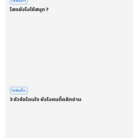
ไลฟ์แฮ็ก
โสดยังไงให้สนุก ?
ไลฟ์แฮ็ก
3 หัวข้อโดนใจ ยังไงคนก็คลิกอ่าน