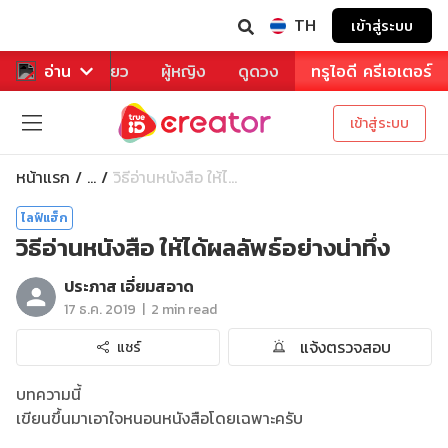
TH
เข้าสู่ระบบ
าหาร
อ่าน
ท่องเที่ยว
ผู้หญิง
ดูดวง
ทรูไอดี ครีเอเตอร์
เข้าสู่ระบบ
หน้าแรก
วิธีอ่านหนังสือ ให้ไ...
...
ไลฟ์แฮ็ก
วิธีอ่านหนังสือ ให้ได้ผลลัพธ์อย่างน่าทึ่ง
ประภาส เอี่ยมสอาด
|
17 ธ.ค. 2019
2 min read
แจ้งตรวจสอบ
แชร์
บทความนี้
เขียนขึ้นมาเอาใจหนอนหนังสือโดยเฉพาะครับ