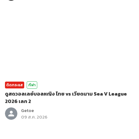
ติดกระแส
กีฬา
ดูสดวอลเลย์บอลหญิง ไทย vs เวียดนาม Sea V League
2026 เลก 2
Getoe
09 ส.ค. 2026