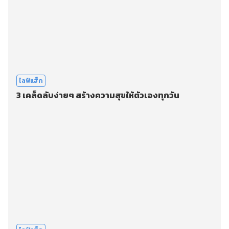
ไลฟ์แฮ็ก
3 เคล็ดลับง่ายๆ สร้างความสุขให้ตัวเองทุกวัน