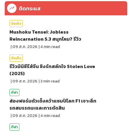
ติดกระแส
บันเทิง
Mushoku Tensei: Jobless
Reincarnation S.3 สนุกไหม? รีวิว
|
09 ส.ค. 2026
|
4
min read
บันเทิง
รีวิวมินิซีรีส์จีน ชิงรักสลักใจ Stolen Love
(2025)
|
09 ส.ค. 2026
|
3
min read
กีฬา
ส่องฟอร์มตัวเต็งคว้าแชมป์โลก F1 เจาะลึก
รถสมรรถนะและการตัดสิน
|
09 ส.ค. 2026
|
4
min read
กีฬา