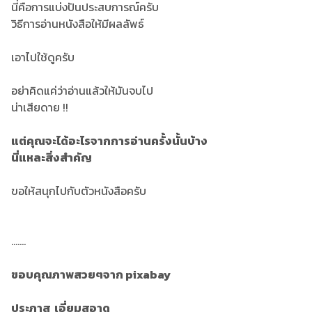
นี่คือการแบ่งปันประสบการณ์ครับ
วิธีการอ่านหนังสือให้มีผลลัพธ์
เอาไปใช้ดูครับ
อย่าคิดแค่ว่าอ่านแล้วให้มันจบไป
น่าเสียดาย !!
แต่คุณจะได้อะไรจากการอ่านครั้งนั้นบ้าง
นี่แหละสิ่งสำคัญ
ขอให้สนุกไปกับตัวหนังสือครับ
.......
ขอบคุณภาพสวยๆจาก pixabay
ประภาส เอี่ยมสอาด