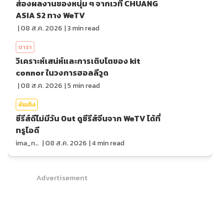
ส่องผลงานของหนุ่ม ๆ จากเวที CHUANG
ASIA S2 ทาง WeTV
|
08 ส.ค. 2026
|
3
min read
ดารา
วิเคราะห์เสน่ห์และการเติบโตของ kit
connor ในวงการฮอลลีวูด
|
08 ส.ค. 2026
|
5
min read
บันเทิง
ซีรีส์ดีไม่มีวัน Out ดูซีรีส์จีนจาก WeTV ได้ที่
ทรูไอดี
ima_nan
|
08 ส.ค. 2026
|
4
min read
Advertisement