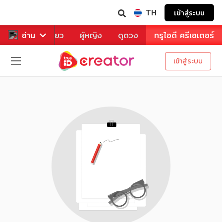
TH
เข้าสู่ระบบ
าหาร
อ่าน
ท่องเที่ยว
ผู้หญิง
ดูดวง
ทรูไอดี ครีเอเตอร์
เข้าสู่ระบบ