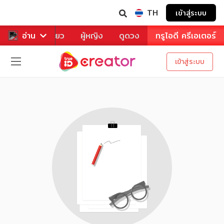
TH
เข้าสู่ระบบ
าหาร
อ่าน
ท่องเที่ยว
ผู้หญิง
ดูดวง
ทรูไอดี ครีเอเตอร์
เข้าสู่ระบบ