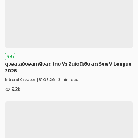
กีฬา
ดูวอลเลย์บอลหญิงสด ไทย Vs อินโดนีเซีย สด Sea V League
2026
Intrend Creator
|
31.07.26
| 3 min read
9.2k