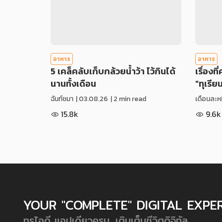
อาหาร
อาหาร
5 เคล็คลับเก็บกล้วยน้ำว้า ไว้กินได้
เรื่องที
นานทั้งเดือน
"ทุเรีย
ฉันท์ชมา
|
03.08.26
| 2 min read
เดือนละหม
15.8k
9.6k
YOUR "COMPLETE" DIGITAL EXPE
ทรูไอดี แอปเดียวครบ...เติมเต็มชีวิตดิจิทัล