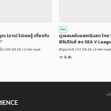
กีฬา
่คุณ (อาจ) ไม่เคยรู้ เกี่ยวกับ
ดูวอลเลย์บอลหญิงสด ไทย 
น"
ฟิลิปปินส์ สด SEA V Leag
ื่น
|
05.08.26
| 2 min read
BSports8
|
07.08.26
| 4 min read
8.4k
เกี
RIENCE