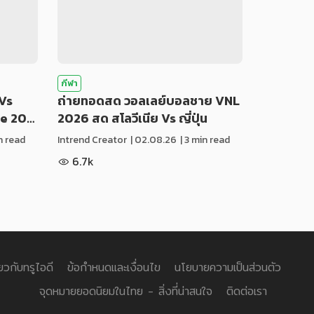
กีฬา
Vs
ถ่ายทอดสด วอลเลย์บอลชาย VNL
ue 20…
2026 สด สโลวีเนีย Vs ญี่ปุ่น
in read
Intrend Creator
|
02.08.26
| 3 min read
6.7k
่ยวกับทรูไอดี
ข้อกำหนดและเงื่อนไข
นโยบายความเป็นส่วนตัว
จุดหมายยอดนิยมในไทย - สิ่งที่น่าสนใจ
ติดต่อเรา