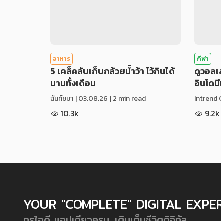
อาหาร
กีฬา
5 เคล็คลับเก็บกล้วยน้ำว้า ไว้กินได้
ดูวอล
นานทั้งเดือน
อินโดน
ฉันท์ชมา
|
03.08.26
| 2 min read
Intrend 
10.3k
9.2k
YOUR "COMPLETE" DIGITAL EXPE
ทรูไอดี แอปเดียวครบ...เติมเต็มชีวิตดิจิทัล