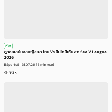
กีฬา
ดูวอลเลย์บอลหญิงสด ไทย Vs อินโดนีเซีย สด Sea V League
2026
BSports8
|
31.07.26
| 3 min read
9.2k