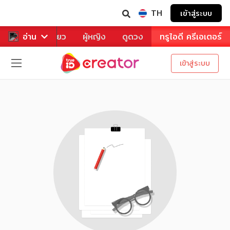
TH
เข้าสู่ระบบ
าหาร
อ่าน
ท่องเที่ยว
ผู้หญิง
ดูดวง
ทรูไอดี ครีเอเตอร์
เข้าสู่ระบบ