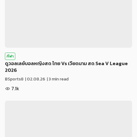
กีฬา
ดูวอลเลย์บอลหญิงสด ไทย Vs เวียดนาม สด Sea V League
2026
BSports8
|
02.08.26
| 3 min read
7.1k