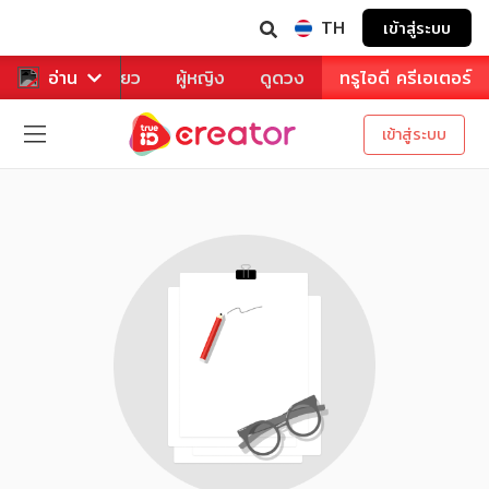
TH
เข้าสู่ระบบ
าหาร
อ่าน
ท่องเที่ยว
ผู้หญิง
ดูดวง
ทรูไอดี ครีเอเตอร์
เข้าสู่ระบบ