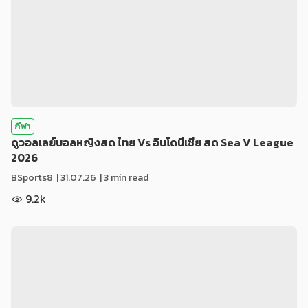
กีฬา
ดูวอลเลย์บอลหญิงสด ไทย Vs อินโดนีเซีย สด Sea V League
2026
BSports8
|
31.07.26
| 3 min read
9.2k