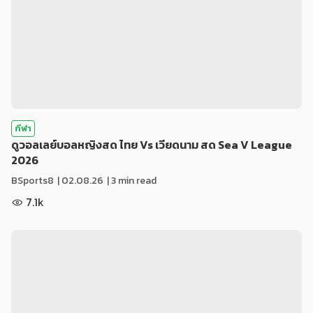
กีฬา
ดูวอลเลย์บอลหญิงสด ไทย Vs เวียดนาม สด Sea V League
2026
BSports8
|
02.08.26
| 3 min read
7.1k