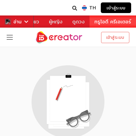
TH
เข้าสู่ระบบ
าหาร
อ่าน
ท่องเที่ยว
ผู้หญิง
ดูดวง
ทรูไอดี ครีเอเตอร์
เข้าสู่ระบบ