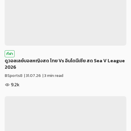
กีฬา
ดูวอลเลย์บอลหญิงสด ไทย Vs อินโดนีเซีย สด Sea V League
2026
BSports8
|
31.07.26
| 3 min read
9.2k