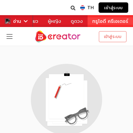
TH
เข้าสู่ระบบ
าหาร
อ่าน
ท่องเที่ยว
ผู้หญิง
ดูดวง
ทรูไอดี ครีเอเตอร์
เข้าสู่ระบบ