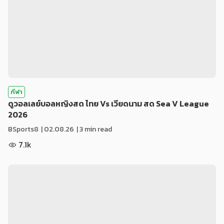
กีฬา
ดูวอลเลย์บอลหญิงสด ไทย Vs เวียดนาม สด Sea V League
2026
BSports8
|
02.08.26
| 3 min read
7.1k