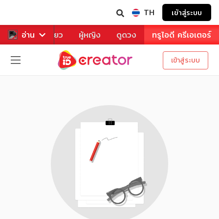
TH
เข้าสู่ระบบ
าหาร
อ่าน
ท่องเที่ยว
ผู้หญิง
ดูดวง
ทรูไอดี ครีเอเตอร์
เข้าสู่ระบบ