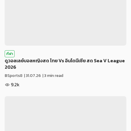
กีฬา
ดูวอลเลย์บอลหญิงสด ไทย Vs อินโดนีเซีย สด Sea V League
2026
BSports8
|
31.07.26
| 3 min read
9.2k