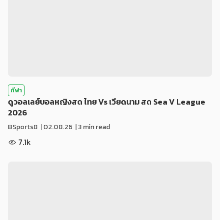
กีฬา
ดูวอลเลย์บอลหญิงสด ไทย Vs เวียดนาม สด Sea V League
2026
BSports8
|
02.08.26
| 3 min read
7.1k