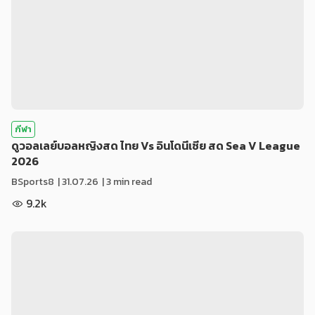
กีฬา
ดูวอลเลย์บอลหญิงสด ไทย Vs อินโดนีเซีย สด Sea V League
2026
BSports8
|
31.07.26
| 3 min read
9.2k