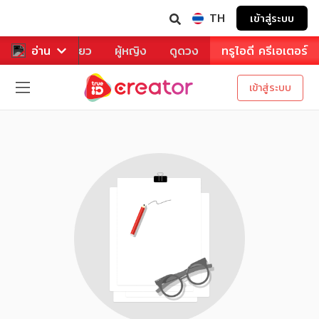
TH
เข้าสู่ระบบ
าหาร
อ่าน
ท่องเที่ยว
ผู้หญิง
ดูดวง
ทรูไอดี ครีเอเตอร์
เข้าสู่ระบบ