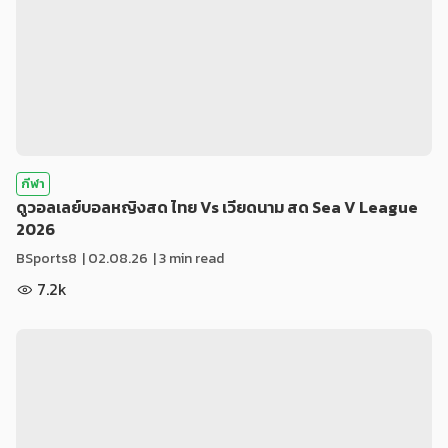
กีฬา
ดูวอลเลย์บอลหญิงสด ไทย Vs เวียดนาม สด Sea V League
2026
BSports8
|
02.08.26
| 3 min read
7.2k