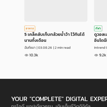
อาหาร
กีฬา
5 เคล็คลับเก็บกล้วยน้ำว้า ไว้กินได้
ดูวอล
นานทั้งเดือน
อินโดน
ฉันท์ชมา
|
03.08.26
| 2 min read
Intrend 
10.3k
9.2k
YOUR "COMPLETE" DIGITAL EXPE
ทรูไอดี แอปเดียวครบ...เติมเต็มชีวิตดิจิทัล