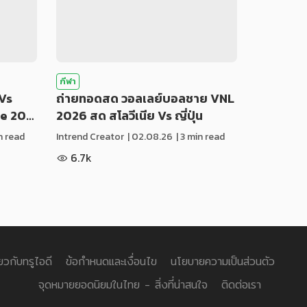
กีฬา
Vs
ถ่ายทอดสด วอลเลย์บอลชาย VNL
ue 20…
2026 สด สโลวีเนีย Vs ญี่ปุ่น
in read
Intrend Creator
|
02.08.26
| 3 min read
6.7k
่ยวกับทรูไอดี
ข้อกำหนดและเงื่อนไข
นโยบายความเป็นส่วนตัว
จุดหมายยอดนิยมในไทย - สิ่งที่น่าสนใจ
ติดต่อเรา