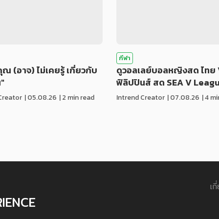
กีฬา
่คุณ (อาจ) ไม่เคยรู้ เกี่ยวกับ
ดูวอลเลย์บอลหญิงสด ไทย 
น"
ฟิลิปปินส์ สด SEA V Leag
Creator
|
05.08.26
| 2 min read
Intrend Creator
|
07.08.26
| 4 m
เกี
RIENCE