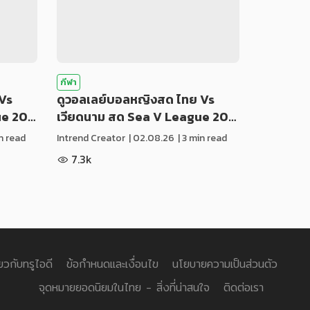
กีฬา
Vs
ดูวอลเลย์บอลหญิงสด ไทย Vs
ue 20…
เวียดนาม สด Sea V League 20…
in read
Intrend Creator
|
02.08.26
| 3 min read
7.3k
่ยวกับทรูไอดี
ข้อกำหนดและเงื่อนไข
นโยบายความเป็นส่วนตัว
จุดหมายยอดนิยมในไทย - สิ่งที่น่าสนใจ
ติดต่อเรา