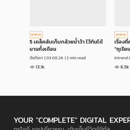
อาหาร
อาหาร
5 เคล็คลับเก็บกล้วยน้ำว้า ไว้กินได้
เรื่องที
นานทั้งเดือน
"ทุเรีย
ฉันท์ชมา
|
03.08.26
| 2 min read
Intrend 
13.1k
6.5k
YOUR "COMPLETE" DIGITAL EXPE
ทรูไอดี แอปเดียวครบ...เติมเต็มชีวิตดิจิทัล