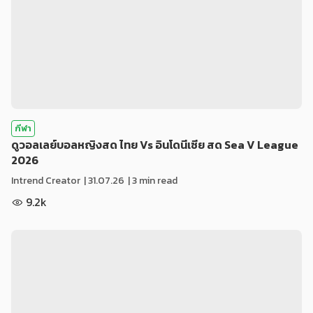
กีฬา
ดูวอลเลย์บอลหญิงสด ไทย Vs อินโดนีเซีย สด Sea V League
2026
Intrend Creator
|
31.07.26
| 3 min read
9.2k