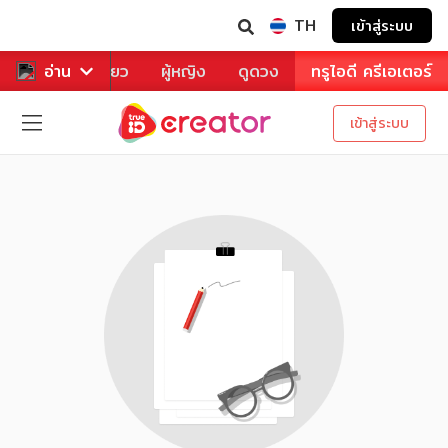
TH
เข้าสู่ระบบ
าหาร
อ่าน
ท่องเที่ยว
ผู้หญิง
ดูดวง
ทรูไอดี ครีเอเตอร์
เข้าสู่ระบบ