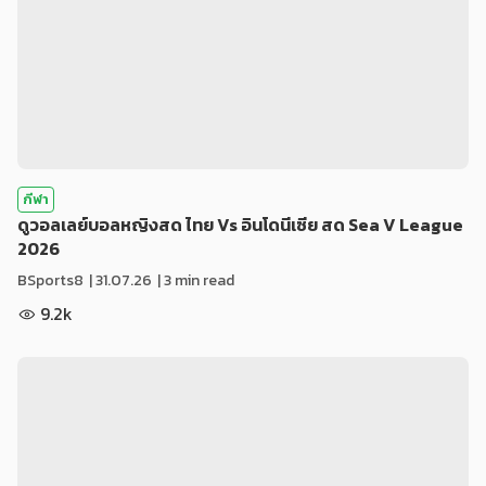
กีฬา
ดูวอลเลย์บอลหญิงสด ไทย Vs อินโดนีเซีย สด Sea V League
2026
BSports8
|
31.07.26
| 3 min read
9.2k