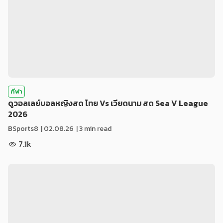
กีฬา
ดูวอลเลย์บอลหญิงสด ไทย Vs เวียดนาม สด Sea V League
2026
BSports8
|
02.08.26
| 3 min read
7.1k