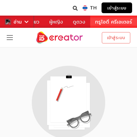
TH
เข้าสู่ระบบ
าหาร
อ่าน
ท่องเที่ยว
ผู้หญิง
ดูดวง
ทรูไอดี ครีเอเตอร์
เข้าสู่ระบบ