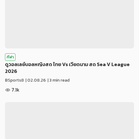
กีฬา
ดูวอลเลย์บอลหญิงสด ไทย Vs เวียดนาม สด Sea V League
2026
BSports8
|
02.08.26
| 3 min read
7.1k