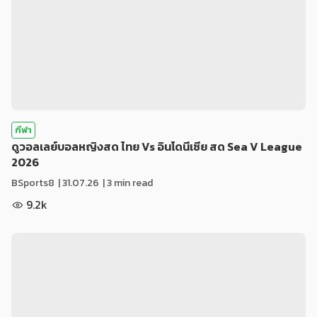
กีฬา
ดูวอลเลย์บอลหญิงสด ไทย Vs อินโดนีเซีย สด Sea V League
2026
BSports8
|
31.07.26
| 3 min read
9.2k