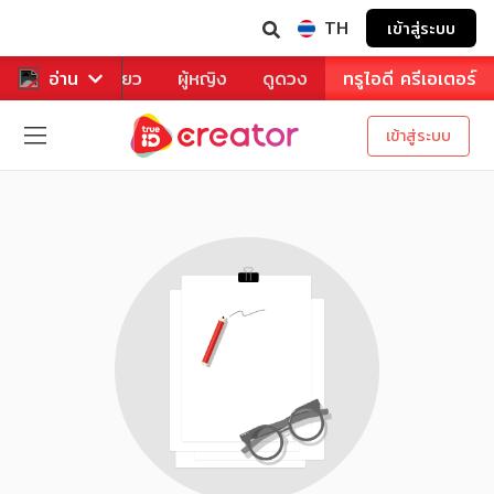
TH
เข้าสู่ระบบ
าหาร
อ่าน
ท่องเที่ยว
ผู้หญิง
ดูดวง
ทรูไอดี ครีเอเตอร์
เข้าสู่ระบบ