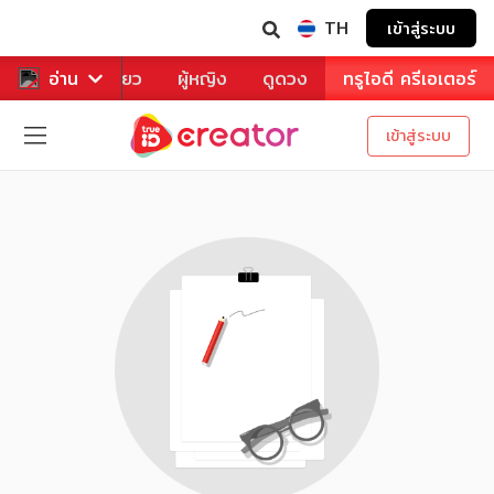
TH
เข้าสู่ระบบ
าหาร
อ่าน
ท่องเที่ยว
ผู้หญิง
ดูดวง
ทรูไอดี ครีเอเตอร์
เข้าสู่ระบบ