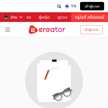
TH
เข้าสู่ระบบ
าหาร
อ่าน
ท่องเที่ยว
ผู้หญิง
ดูดวง
ทรูไอดี ครีเอเตอร์
เข้าสู่ระบบ