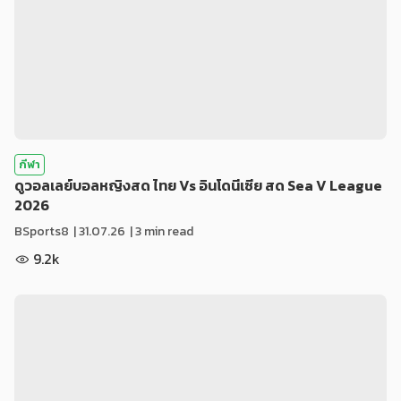
กีฬา
ดูวอลเลย์บอลหญิงสด ไทย Vs อินโดนีเซีย สด Sea V League
2026
BSports8
|
31.07.26
| 3 min read
9.2k