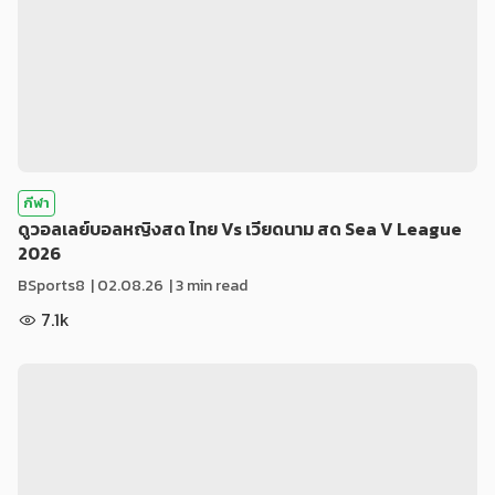
กีฬา
ดูวอลเลย์บอลหญิงสด ไทย Vs เวียดนาม สด Sea V League
2026
BSports8
|
02.08.26
| 3 min read
7.1k