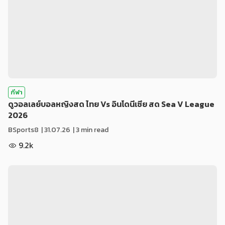
กีฬา
ดูวอลเลย์บอลหญิงสด ไทย Vs อินโดนีเซีย สด Sea V League
2026
BSports8
|
31.07.26
| 3 min read
9.2k