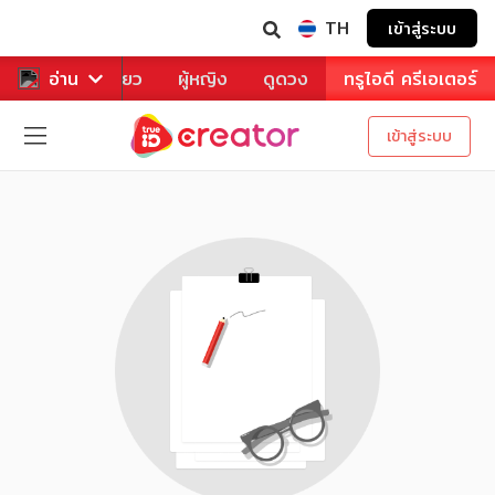
TH
เข้าสู่ระบบ
าหาร
อ่าน
ท่องเที่ยว
ผู้หญิง
ดูดวง
ทรูไอดี ครีเอเตอร์
เข้าสู่ระบบ