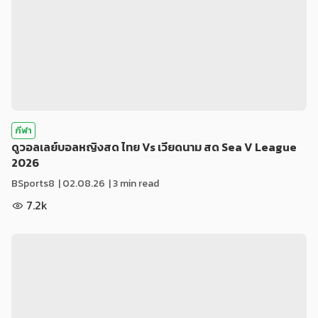
กีฬา
ดูวอลเลย์บอลหญิงสด ไทย Vs เวียดนาม สด Sea V League
2026
BSports8
|
02.08.26
| 3 min read
7.2k