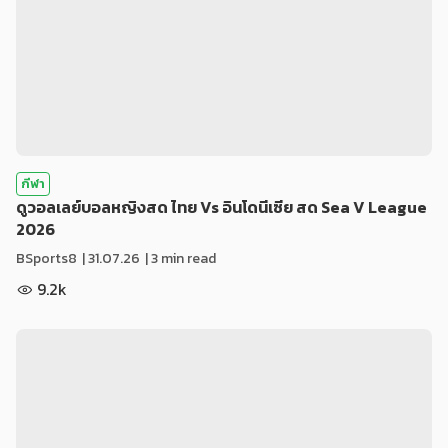
กีฬา
ดูวอลเลย์บอลหญิงสด ไทย Vs อินโดนีเซีย สด Sea V League
2026
BSports8
|
31.07.26
| 3 min read
9.2k