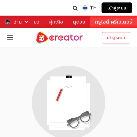
TH
เข้าสู่ระบบ
าหาร
อ่าน
ท่องเที่ยว
ผู้หญิง
ดูดวง
ทรูไอดี ครีเอเตอร์
เข้าสู่ระบบ