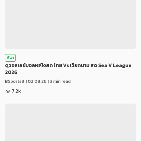
กีฬา
ดูวอลเลย์บอลหญิงสด ไทย Vs เวียดนาม สด Sea V League
2026
BSports8
|
02.08.26
| 3 min read
7.2k