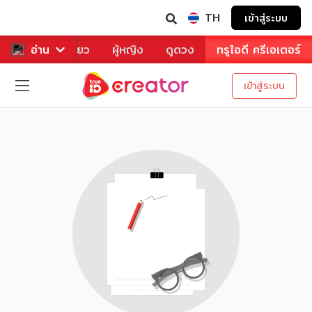
TH
เข้าสู่ระบบ
าหาร
อ่าน
ท่องเที่ยว
ผู้หญิง
ดูดวง
ทรูไอดี ครีเอเตอร์
เข้าสู่ระบบ