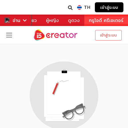
TH
เข้าสู่ระบบ
าหาร
อ่าน
ท่องเที่ยว
ผู้หญิง
ดูดวง
ทรูไอดี ครีเอเตอร์
เข้าสู่ระบบ