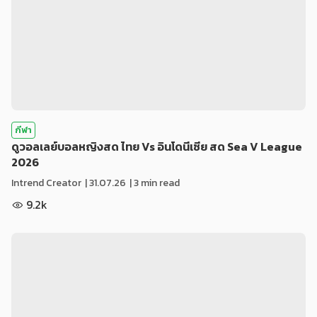
กีฬา
ดูวอลเลย์บอลหญิงสด ไทย Vs อินโดนีเซีย สด Sea V League
2026
Intrend Creator
|
31.07.26
| 3 min read
9.2k