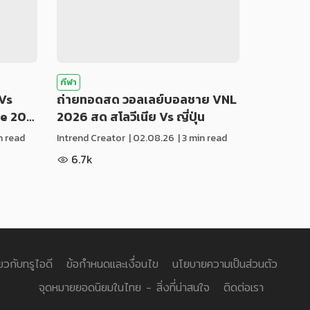
กีฬา
Vs
ถ่ายทอดสด วอลเลย์บอลชาย VNL
ue 20…
2026 สด สโลวีเนีย Vs ญี่ปุ่น
in read
Intrend Creator
|
02.08.26
| 3 min read
6.7k
่ยวกับทรูไอดี
ข้อกำหนดและเงื่อนไข
นโยบายความเป็นส่วนตัว
จุดหมายยอดนิยมในไทย - สิ่งที่น่าสนใจ
ติดต่อเรา