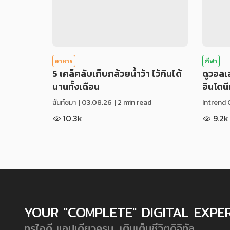
อาหาร
กีฬา
5 เคล็คลับเก็บกล้วยน้ำว้า ไว้กินได้
ดูวอล
นานทั้งเดือน
อินโดน
ฉันท์ชมา
|
03.08.26
| 2 min read
Intrend 
10.3k
9.2k
YOUR "COMPLETE" DIGITAL EXPE
ทรูไอดี แอปเดียวครบ...เติมเต็มชีวิตดิจิทัล