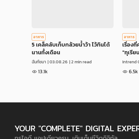
อาหาร
อาหาร
5 เคล็คลับเก็บกล้วยน้ำว้า ไว้กินได้
เรื่องที
นานทั้งเดือน
"ทุเรีย
ฉันท์ชมา
|
03.08.26
| 2 min read
Intrend 
13.1k
6.5k
YOUR "COMPLETE" DIGITAL EXPE
ทรูไอดี แอปเดียวครบ...เติมเต็มชีวิตดิจิทัล