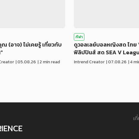
กีฬา
่คุณ (อาจ) ไม่เคยรู้ เกี่ยวกับ
ดูวอลเลย์บอลหญิงสด ไทย 
น"
ฟิลิปปินส์ สด SEA V Leag
Creator
|
05.08.26
| 2 min read
Intrend Creator
|
07.08.26
| 4 m
เกี
RIENCE