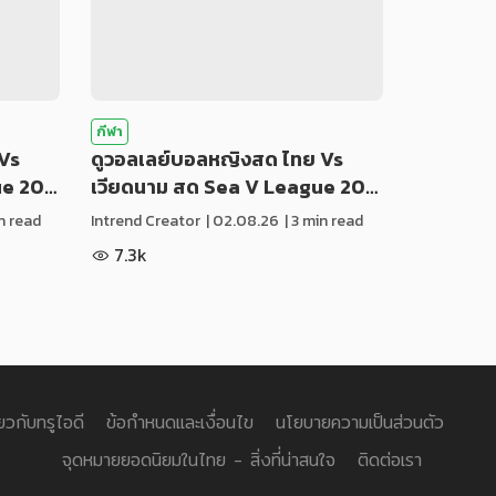
กีฬา
Vs
ดูวอลเลย์บอลหญิงสด ไทย Vs
ue 20…
เวียดนาม สด Sea V League 20…
in read
Intrend Creator
|
02.08.26
| 3 min read
7.3k
่ยวกับทรูไอดี
ข้อกำหนดและเงื่อนไข
นโยบายความเป็นส่วนตัว
จุดหมายยอดนิยมในไทย - สิ่งที่น่าสนใจ
ติดต่อเรา