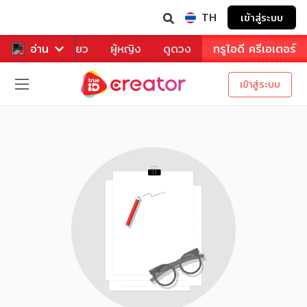
TH
เข้าสู่ระบบ
าหาร
อ่าน
ท่องเที่ยว
ผู้หญิง
ดูดวง
ทรูไอดี ครีเอเตอร์
เข้าสู่ระบบ