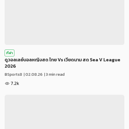
กีฬา
ดูวอลเลย์บอลหญิงสด ไทย Vs เวียดนาม สด Sea V League
2026
BSports8
|
02.08.26
| 3 min read
7.2k