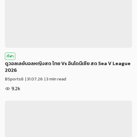
กีฬา
ดูวอลเลย์บอลหญิงสด ไทย Vs อินโดนีเซีย สด Sea V League
2026
BSports8
|
31.07.26
| 3 min read
9.2k