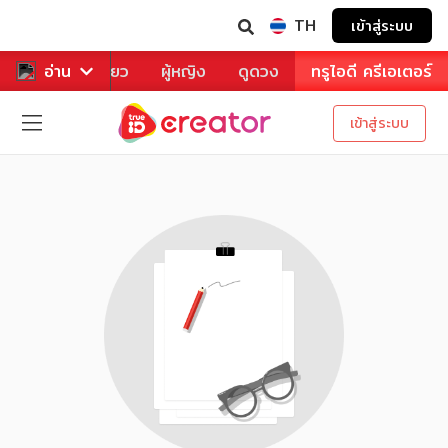
TH
เข้าสู่ระบบ
าหาร
อ่าน
ท่องเที่ยว
ผู้หญิง
ดูดวง
ทรูไอดี ครีเอเตอร์
เข้าสู่ระบบ