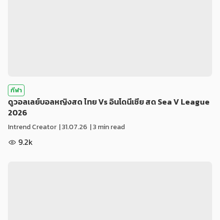
กีฬา
ดูวอลเลย์บอลหญิงสด ไทย Vs อินโดนีเซีย สด Sea V League
2026
Intrend Creator
|
31.07.26
| 3 min read
9.2k