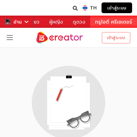
TH
เข้าสู่ระบบ
าหาร
อ่าน
ท่องเที่ยว
ผู้หญิง
ดูดวง
ทรูไอดี ครีเอเตอร์
เข้าสู่ระบบ