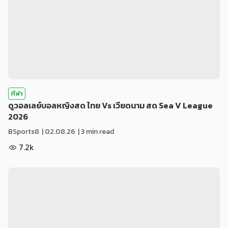
กีฬา
ดูวอลเลย์บอลหญิงสด ไทย Vs เวียดนาม สด Sea V League
2026
BSports8
|
02.08.26
| 3 min read
7.2k