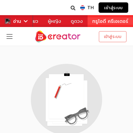
TH
เข้าสู่ระบบ
าหาร
อ่าน
ท่องเที่ยว
ผู้หญิง
ดูดวง
ทรูไอดี ครีเอเตอร์
เข้าสู่ระบบ