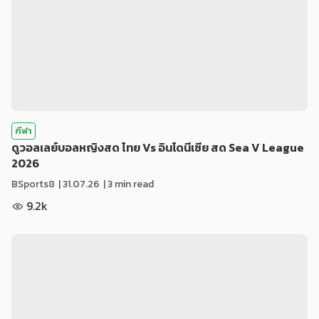
กีฬา
ดูวอลเลย์บอลหญิงสด ไทย Vs อินโดนีเซีย สด Sea V League
2026
BSports8
|
31.07.26
| 3 min read
9.2k