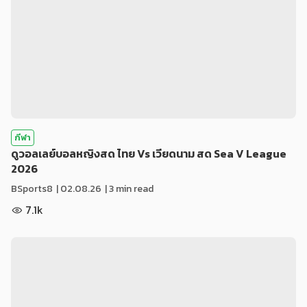
กีฬา
ดูวอลเลย์บอลหญิงสด ไทย Vs เวียดนาม สด Sea V League
2026
BSports8
|
02.08.26
| 3 min read
7.1k