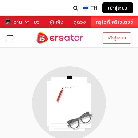
TH
เข้าสู่ระบบ
าหาร
อ่าน
ท่องเที่ยว
ผู้หญิง
ดูดวง
ทรูไอดี ครีเอเตอร์
เข้าสู่ระบบ