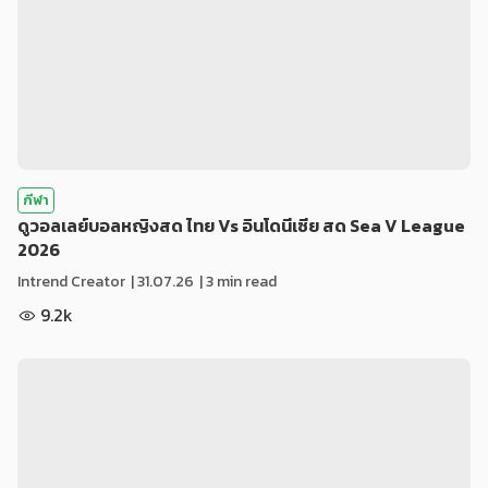
กีฬา
ดูวอลเลย์บอลหญิงสด ไทย Vs อินโดนีเซีย สด Sea V League
2026
Intrend Creator
|
31.07.26
| 3 min read
9.2k