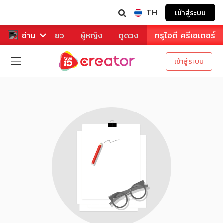
TH
เข้าสู่ระบบ
าหาร
อ่าน
ท่องเที่ยว
ผู้หญิง
ดูดวง
ทรูไอดี ครีเอเตอร์
เข้าสู่ระบบ