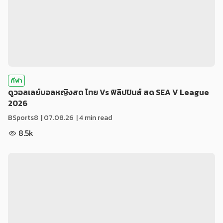
กีฬา
ดูวอลเลย์บอลหญิงสด ไทย Vs ฟิลิปปินส์ สด SEA V League
2026
BSports8
|
07.08.26
| 4 min read
8.5k