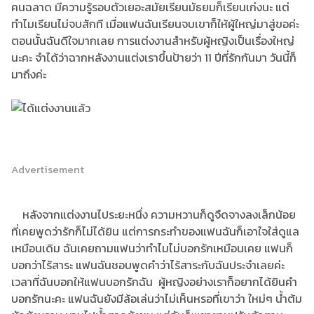
คนฉลาด มีความรู้รอบตัวเยอะสมัยเรียนมัธยมก็เรียนเก่งนะ แต่
ทำไมเรียนไม่จบสักที เมื่อแฟนฉันเรียนจบเขาก็ให้ผู้ใหญ่มาสู่ขอค่ะ
ตอนนั้นฉันดีใจมากเลย การแต่งงานสำหรับผู้หญิงเป็นเรื่องใหญ่
นะคะ จำได้ว่าฉากหลังงานแต่งเราขึ้นป้ายว่า 11 ปีที่รักกันมา วันนี้ก็
มาถึงค่ะ
Advertisement
หลังจากแต่งงานไประยะหนึ่ง ความหวานก็ดูจืดจางลงเล็กน้อย
ที่เคยพูดว่ารักก็ไม่ได้ยิน แต่การกระทำของแฟนฉันก็เอาใจใส่ดูแล
เหมือนเดิม ฉันเคยถามแฟนว่าทำไมไม่บอกรักเหมือนเคย แฟนก็
บอกว่าไร้สาระ แฟนฉันชอบพูดคำว่าไร้สาระกับฉันประจำเลยค่ะ
เวลาที่ฉันบอกให้แฟนบอกรักฉัน ผู้หญิงอย่างเราก็อยากได้ยินคำ
บอกรักนะคะ แฟนฉันยังมีล้อเล่นว่าไม่เห็นหรอที่เขาว่า ใหม่ๆ น้ำต้ม