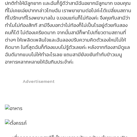
ปกติทำให้มีลูกยาก เเละฉันก็รู้ดีว่าสามีฉันอยากมีลูกมาก ขอบคุณ
ที่ไม่เคยเอ่ยปากกล่าวโทษฉัน เราพยายามต่อไปค่ะได้เปลี่ยนสถาน
ที่ไปรักษาที่โรงพยาบาลใน จ.ขอนแก่นก็ไม่ท้องค่ะ จึงคุยกับสามีว่า
ทำไมไม่ท้องสักที สามีจึงบอกว่าไม่ท้องก็ไม่เป็นไรอยู่ด้วยกันสอง
คนก็ได้ ไม่ต้องเครียดมาก จากนั้นสามีก็พาไปเที่ยวตามสถานที่
ต่างๆ ให้เพลิดเพลินใจและฉันลองปรับความคิดตัวเองใหม่ไม่ให้
คิดมาก ในที่สุดฉันก็ท้องแบบไม่รู้ตัวเลยค่ะ หลังจากท้องสามีดูแล
ฉันดีมากแบบไม่ให้ทำอะไรเลย แถมสามียังขยันทำกับข้าวเมนู
อาหารหลากหลายให้ฉันกินประจำค่ะ
Advertisement