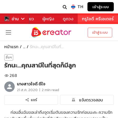
TH
เข้าสู่ระบบ
าหาร
อ่าน
ท่องเที่ยว
ผู้หญิง
ดูดวง
ทรูไอดี ครีเอเตอร์
เข้าสู่ระบบ
หน้าแรก
รักนะ...คุณสามีในที่...
...
อื่นๆ
รักนะ...คุณสามีในที่สุดก็มีลูก
268
นางสาวใจดี ดีใจ
|
21 ส.ค. 2020
2 min read
แจ้งตรวจสอบ
แชร์
ก่อนอื่นฉันขอเล่าถึงจุดเริ่มต้นของความรักก่อนนะคะ ความรัก