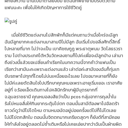
ผักยังหวาน นานไปน้ำตาลยังขม แต่ฉันก็พยายามปรับตัวตาม
แฟนนะคะ เพื่อไม่ให้เกิดปัญหาการใช้ชีวิตคู่
เมื่อใช้ชีวิตแต่งงานไปสักพักก็มีแต่คนถามว่าเมื่อไหร่จะมีลูก
ฉันมีลูกยากคะแต่งงานมาสามปีไม่มีลูก ฉันเริ่มไปขอสิ่งศักดิ์สิทธิ์
ไปหลายที่มาก ไม่ว่าจะเป็น เขาคิชฌกูฏ พระธาตุพนม วัดโสธรวรา
ราม ไปต่างประเทศไต้หวันวัดหลงซานก็ไปค่ะเผื่อจะมีลูกบ้าง เล่ามา
ถึงช่วงนี้แล้วขอเปลี่ยนคำเรียกในบทความนี้จากคำว่าแฟนเป็น
เรียกว่าสามีนะคะเพราะแต่งงานแล้ว เล่าต่อค่ะสามีของฉันก็ทุ่มเท
ขับรถพาไปทุกที่โดยไม่บ่นเหนื่อยอะไรเลย ไปขอมาหลายที่ก็ยัง
ไม่มีค่ะเลยตัดสินใจไปปรึกษาคุณหมอเพราะอายุเริ่มเยอะ เราอาศัย
อยู่ที่ จ.ร้อยเอ็ดเดินทางไปคลินิกรักษาผู้มีบุตรยากที่
จ.อุบลราชธานี คุุณหมอสงสัยว่าเป็น pcos กลุ่มอาการถุงน้ำใน
รังไข่หมอสั่งให้กินยากระตุ้นไข่ตก ตอนนั้นสามีต้องพาไปอัลตร้า
ซาวด์ดูว่ามีไข่โตไหม ตามหมอนัดอยู่บ่อยครั้งแต่ไข่ก็ไม่โตเลย
ไม่มีไข่ตกสักใบ ตอนนั้นจิตตกมากเครียดสุดๆ ก็ยังดีที่สามีคอย
ให้กำลังใจอยู่ตลอดไม่ซ้ำเติมหรือไม่เคยเอ่ยปากว่าฉันเป็นฝ่ายผิด