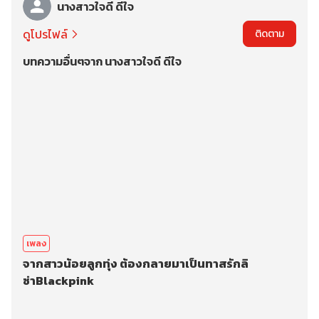
นางสาวใจดี ดีใจ
ดูโปรไฟล์
ติดตาม
บทความอื่นๆจาก นางสาวใจดี ดีใจ
เพลง
จากสาวน้อยลูกทุ่ง ต้องกลายมาเป็นทาสรักลิ
ซ่าBlackpink