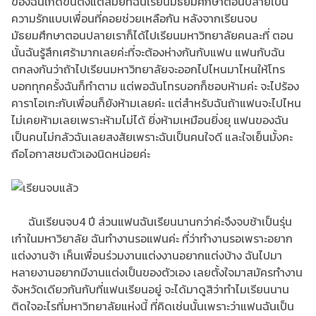
ของฉันเกิดขึ้นตั้งแต่สมัยที่ฉันเรียนมัธยมศึกษาตอนปลายเป็น
ความรักแบบเพื่อนที่คอยช่วยเหลือกัน หลังจากเรียนจบ
มัธยมศึกษาตอนปลายเราก็ได้ไปเรียนมหาวิทยาลัยคนละที่ ตอน
นั้นฉันรู้สึกเศร้ามากเลยค่ะที่จะต้องห่างกันกับแฟน แฟนกับฉัน
ตกลงกันว่าถ้าไปเรียนมหาวิทยาลัยจะออกไปไหนมาไหนให้โทร
บอกทุกครั้งฉันก็ทำตาม แต่พอฉันโทรบอกก็ชอบห้ามค่ะ จะไปร้อง
คาราโอเกะกับเพื่อนก็ยังห้ามเลยค่ะ แต่สำหรับฉันถ้าแฟนจะไปไหน
ไม่เคยห้ามเลยเพราะห้ามไม่ได้ ยิ่งห้ามเหมือนยิ่งยุ แฟนของฉัน
เป็นคนไม่กลัวฉันเลยสงสัยเพราะฉันเป็นคนใจดี และใจเย็นมั้งคะ
ถือโอกาสชมตัวเองนิดหน่อยค่ะ
ฉันเรียนจบ4 ปี ส่วนแฟนฉันเรียนนานกว่าค่ะจึงจบช้าเป็นรุ่น
เก๋าในมหาวิยาลัย ฉันทำงานรอแฟนค่ะ ที่ว่าทำงานรอเพราะอยาก
แต่งงานจ้า เห็นเพื่อนร่วมงานแต่งงานอยากแต่งบ้าง ฉันไปมา
หลายงานอยากมีงานแต่งเป็นของตัวเอง เลยตั้งใจมาสมัครทำงาน
จังหวัดเดียวกันกับที่แฟนเรียนอยู่ จะได้มาดูสิว่าทำไมเรียนนาน
ติดใจอะไรที่มหาวิทยาลัยแห่งนี้ ที่คิดเช่นนั้นเพราะว่าแฟนฉันเป็น