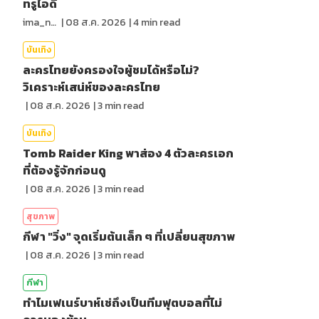
ทรูไอดี
ima_nan
|
08 ส.ค. 2026
|
4
min read
บันเทิง
ละครไทยยังครองใจผู้ชมได้หรือไม่?
วิเคราะห์เสน่ห์ของละครไทย
|
08 ส.ค. 2026
|
3
min read
บันเทิง
Tomb Raider King พาส่อง 4 ตัวละครเอก
ที่ต้องรู้จักก่อนดู
|
08 ส.ค. 2026
|
3
min read
สุขภาพ
กีฬา "วิ่ง" จุดเริ่มต้นเล็ก ๆ ที่เปลี่ยนสุขภาพ
|
08 ส.ค. 2026
|
3
min read
กีฬา
ทำไมเฟเนร์บาห์เช่ถึงเป็นทีมฟุตบอลที่ไม่