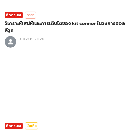
ติดกระแส
ดารา
วิเคราะห์เสน่ห์และการเติบโตของ kit connor ในวงการฮอล
ลีวูด
08 ส.ค. 2026
ติดกระแส
บันเทิง